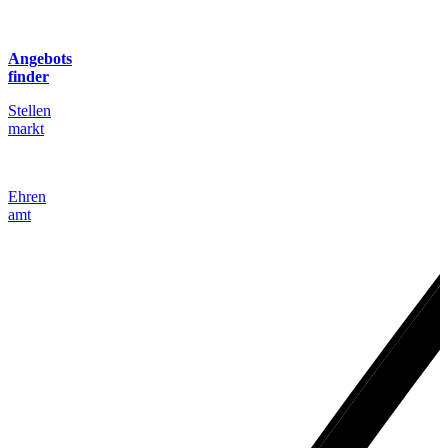
Angebots
finder
Stellen
markt
Ehren
amt