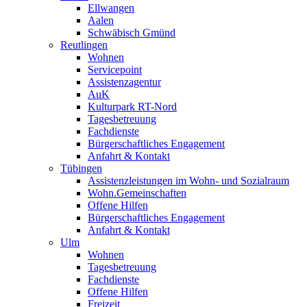
Ellwangen
Aalen
Schwäbisch Gmünd
Reutlingen
Wohnen
Servicepoint
Assistenzagentur
AuK
Kulturpark RT-Nord
Tagesbetreuung
Fachdienste
Bürgerschaftliches Engagement
Anfahrt & Kontakt
Tübingen
Assistenzleistungen im Wohn- und Sozialraum
Wohn.Gemeinschaften
Offene Hilfen
Bürgerschaftliches Engagement
Anfahrt & Kontakt
Ulm
Wohnen
Tagesbetreuung
Fachdienste
Offene Hilfen
Freizeit