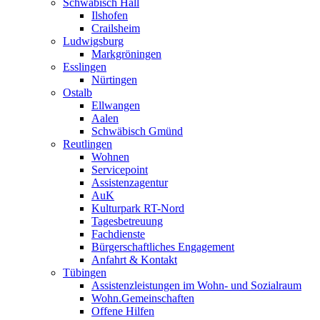
Schwäbisch Hall
Ilshofen
Crailsheim
Ludwigsburg
Markgröningen
Esslingen
Nürtingen
Ostalb
Ellwangen
Aalen
Schwäbisch Gmünd
Reutlingen
Wohnen
Servicepoint
Assistenzagentur
AuK
Kulturpark RT-Nord
Tagesbetreuung
Fachdienste
Bürgerschaftliches Engagement
Anfahrt & Kontakt
Tübingen
Assistenzleistungen im Wohn- und Sozialraum
Wohn.Gemeinschaften
Offene Hilfen