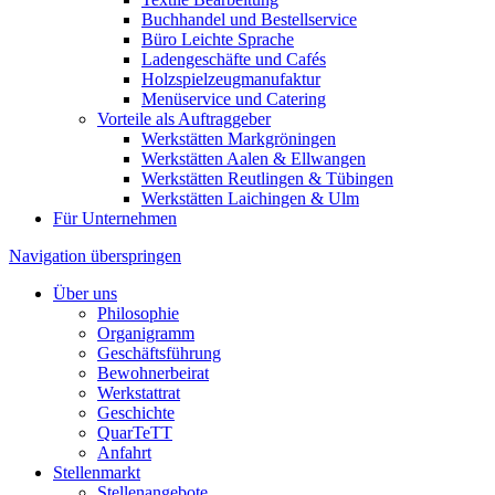
Buchhandel und Bestellservice
Büro Leichte Sprache
Ladengeschäfte und Cafés
Holzspielzeugmanufaktur
Menüservice und Catering
Vorteile als Auftraggeber
Werkstätten Markgröningen
Werkstätten Aalen & Ellwangen
Werkstätten Reutlingen & Tübingen
Werkstätten Laichingen & Ulm
Für Unternehmen
Navigation überspringen
Über uns
Philosophie
Organigramm
Geschäftsführung
Bewohnerbeirat
Werkstattrat
Geschichte
QuarTeTT
Anfahrt
Stellenmarkt
Stellenangebote