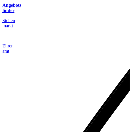
Angebots
finder
Stellen
markt
Ehren
amt