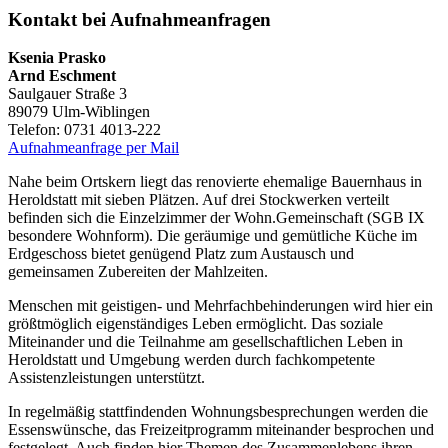
Kontakt bei Aufnahmeanfragen
Ksenia Prasko
Arnd Eschment
Saulgauer Straße 3
89079 Ulm-Wiblingen
Telefon: 0731 4013-222
Aufnahmeanfrage per Mail
Nahe beim Ortskern liegt das renovierte ehemalige Bauernhaus in
Heroldstatt mit sieben Plätzen. Auf drei Stockwerken verteilt
befinden sich die Einzelzimmer der Wohn.Gemeinschaft (SGB IX
besondere Wohnform). Die geräumige und gemütliche Küche im
Erdgeschoss bietet genügend Platz zum Austausch und
gemeinsamen Zubereiten der Mahlzeiten.
Menschen mit geistigen- und Mehrfachbehinderungen wird hier ein
größtmöglich eigenständiges Leben ermöglicht. Das soziale
Miteinander und die Teilnahme am gesellschaftlichen Leben in
Heroldstatt und Umgebung werden durch fachkompetente
Assistenzleistungen unterstützt.
In regelmäßig stattfindenden Wohnungsbesprechungen werden die
Essenswünsche, das Freizeitprogramm miteinander besprochen und
festgelegt. Auch finden hier Themen des Zusammenlebens ihren