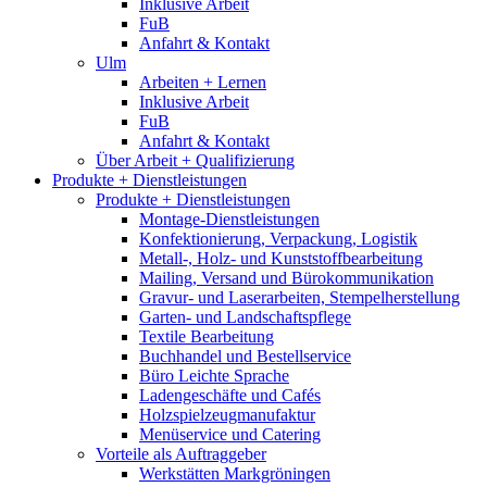
Inklusive Arbeit
FuB
Anfahrt & Kontakt
Ulm
Arbeiten + Lernen
Inklusive Arbeit
FuB
Anfahrt & Kontakt
Über Arbeit + Qualifizierung
Produkte + Dienstleistungen
Produkte + Dienstleistungen
Montage-Dienstleistungen
Konfektionierung, Verpackung, Logistik
Metall-, Holz- und Kunststoffbearbeitung
Mailing, Versand und Bürokommunikation
Gravur- und Laserarbeiten, Stempelherstellung
Garten- und Landschaftspflege
Textile Bearbeitung
Buchhandel und Bestellservice
Büro Leichte Sprache
Ladengeschäfte und Cafés
Holzspielzeugmanufaktur
Menüservice und Catering
Vorteile als Auftraggeber
Werkstätten Markgröningen