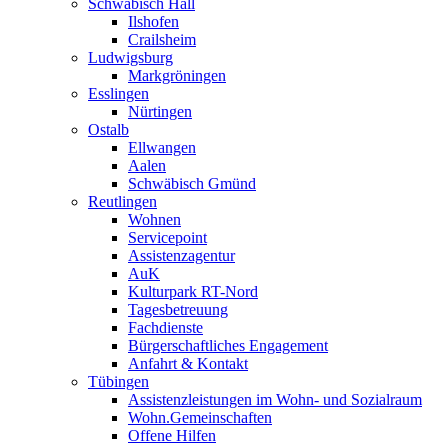
Schwäbisch Hall
Ilshofen
Crailsheim
Ludwigsburg
Markgröningen
Esslingen
Nürtingen
Ostalb
Ellwangen
Aalen
Schwäbisch Gmünd
Reutlingen
Wohnen
Servicepoint
Assistenzagentur
AuK
Kulturpark RT-Nord
Tagesbetreuung
Fachdienste
Bürgerschaftliches Engagement
Anfahrt & Kontakt
Tübingen
Assistenzleistungen im Wohn- und Sozialraum
Wohn.Gemeinschaften
Offene Hilfen