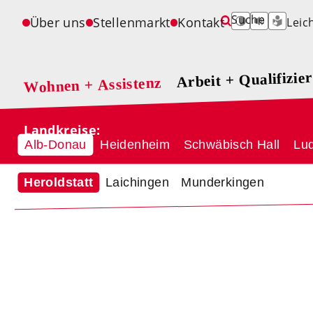
Suche
Navigation
Über uns
Stellenmarkt
Kontakt
Leic
überspringen
Arbeit + Qualifizie
Wohnen + Assistenz
Navigation
überspringen
Produkte + Dienstleistungen
Vorteile als Auftra
Alb-Donau
Alb-Donau
Heidenheim
Ludwigsburg
Schwäbisch Hall
Ostalb
Reutlingen
Lu
Laichingen
Munderkingen
Heroldstatt