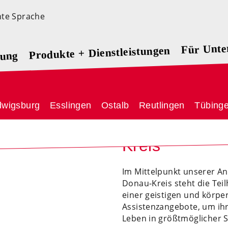
hte Sprache
Für Unt
Produkte + Dienstleistungen
rung
ggeber
dwigsburg
Tübingen
Esslingen
Ulm
Über Arbeit + Qualifizierung
Ostalb
Reutlingen
Tübing
Wohnen und A
Kreis
Im Mittelpunkt unserer A
Donau-Kreis steht die Tei
einer geistigen und körpe
Assistenzangebote, um ihr
Leben in größtmöglicher 