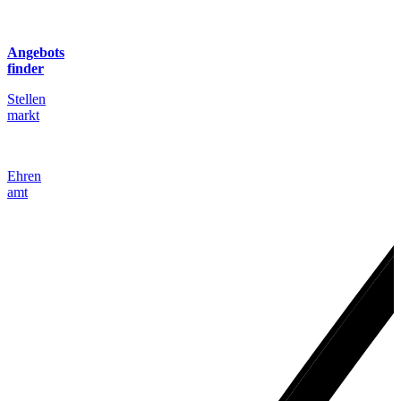
Angebots
finder
Stellen
markt
Ehren
amt