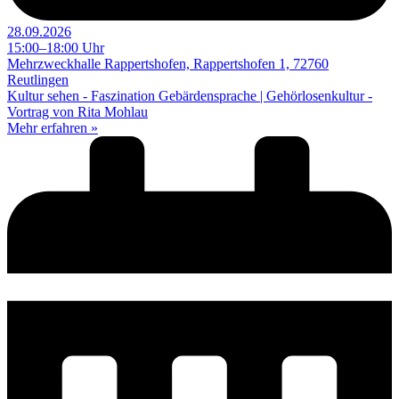
28.09.2026
15:00–18:00 Uhr
Mehrzweckhalle Rappertshofen, Rappertshofen 1, 72760
Reutlingen
Kultur sehen - Faszination Gebärdensprache | Gehörlosenkultur -
Vortrag von Rita Mohlau
Mehr erfahren »