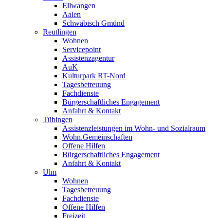
Ellwangen
Aalen
Schwäbisch Gmünd
Reutlingen
Wohnen
Servicepoint
Assistenzagentur
AuK
Kulturpark RT-Nord
Tagesbetreuung
Fachdienste
Bürgerschaftliches Engagement
Anfahrt & Kontakt
Tübingen
Assistenzleistungen im Wohn- und Sozialraum
Wohn.Gemeinschaften
Offene Hilfen
Bürgerschaftliches Engagement
Anfahrt & Kontakt
Ulm
Wohnen
Tagesbetreuung
Fachdienste
Offene Hilfen
Freizeit