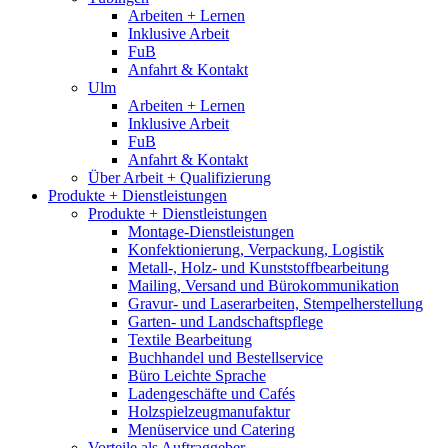
Arbeiten + Lernen
Inklusive Arbeit
FuB
Anfahrt & Kontakt
Ulm
Arbeiten + Lernen
Inklusive Arbeit
FuB
Anfahrt & Kontakt
Über Arbeit + Qualifizierung
Produkte + Dienstleistungen
Produkte + Dienstleistungen
Montage-Dienstleistungen
Konfektionierung, Verpackung, Logistik
Metall-, Holz- und Kunststoffbearbeitung
Mailing, Versand und Bürokommunikation
Gravur- und Laserarbeiten, Stempelherstellung
Garten- und Landschaftspflege
Textile Bearbeitung
Buchhandel und Bestellservice
Büro Leichte Sprache
Ladengeschäfte und Cafés
Holzspielzeugmanufaktur
Menüservice und Catering
Vorteile als Auftraggeber