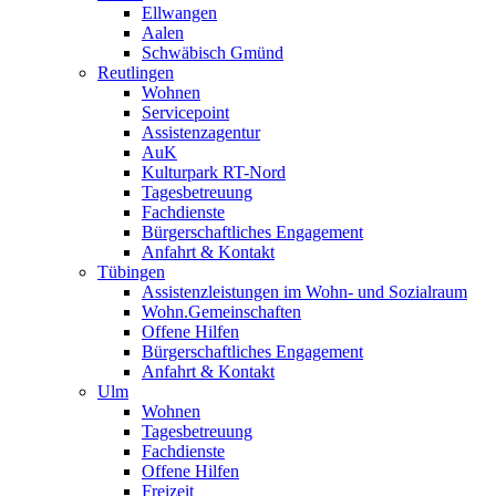
Ellwangen
Aalen
Schwäbisch Gmünd
Reutlingen
Wohnen
Servicepoint
Assistenzagentur
AuK
Kulturpark RT-Nord
Tagesbetreuung
Fachdienste
Bürgerschaftliches Engagement
Anfahrt & Kontakt
Tübingen
Assistenzleistungen im Wohn- und Sozialraum
Wohn.Gemeinschaften
Offene Hilfen
Bürgerschaftliches Engagement
Anfahrt & Kontakt
Ulm
Wohnen
Tagesbetreuung
Fachdienste
Offene Hilfen
Freizeit