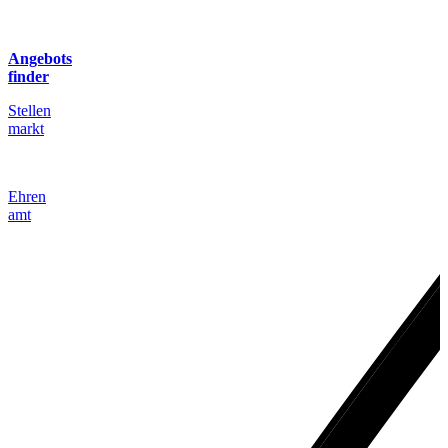
Angebots
finder
Stellen
markt
Ehren
amt