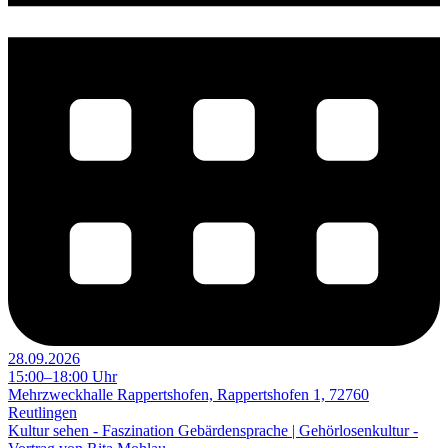
28.09.2026
15:00–18:00 Uhr
Mehrzweckhalle Rappertshofen, Rappertshofen 1, 72760
Reutlingen
Kultur sehen - Faszination Gebärdensprache | Gehörlosenkultur -