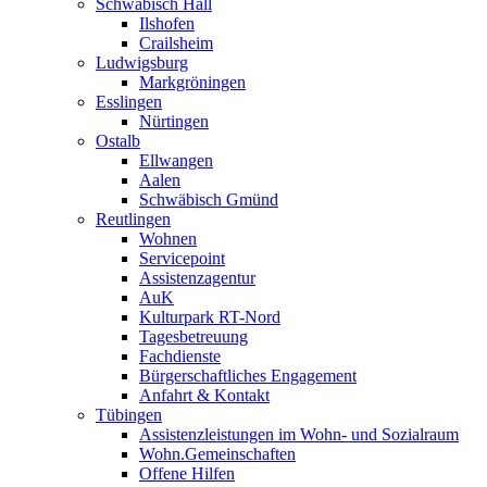
Schwäbisch Hall
Ilshofen
Crailsheim
Ludwigsburg
Markgröningen
Esslingen
Nürtingen
Ostalb
Ellwangen
Aalen
Schwäbisch Gmünd
Reutlingen
Wohnen
Servicepoint
Assistenzagentur
AuK
Kulturpark RT-Nord
Tagesbetreuung
Fachdienste
Bürgerschaftliches Engagement
Anfahrt & Kontakt
Tübingen
Assistenzleistungen im Wohn- und Sozialraum
Wohn.Gemeinschaften
Offene Hilfen