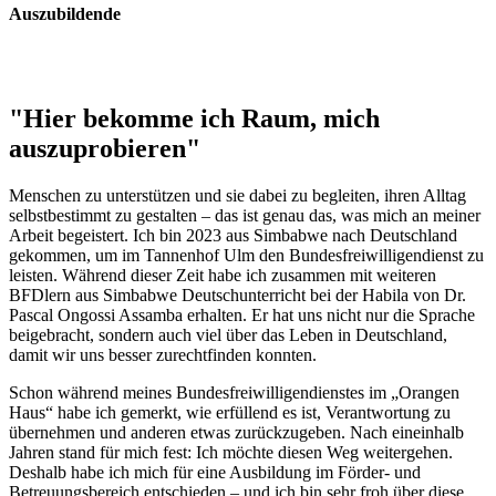
Auszubildende
"Hier bekomme ich Raum, mich
auszuprobieren"
Menschen zu unterstützen und sie dabei zu begleiten, ihren Alltag
selbstbestimmt zu gestalten – das ist genau das, was mich an meiner
Arbeit begeistert. Ich bin 2023 aus Simbabwe nach Deutschland
gekommen, um im Tannenhof Ulm den Bundesfreiwilligendienst zu
leisten. Während dieser Zeit habe ich zusammen mit weiteren
BFDlern aus Simbabwe Deutschunterricht bei der Habila von Dr.
Pascal Ongossi Assamba erhalten. Er hat uns nicht nur die Sprache
beigebracht, sondern auch viel über das Leben in Deutschland,
damit wir uns besser zurechtfinden konnten.
Schon während meines Bundesfreiwilligendienstes im „Orangen
Haus“ habe ich gemerkt, wie erfüllend es ist, Verantwortung zu
übernehmen und anderen etwas zurückzugeben. Nach eineinhalb
Jahren stand für mich fest: Ich möchte diesen Weg weitergehen.
Deshalb habe ich mich für eine Ausbildung im Förder- und
Betreuungsbereich entschieden – und ich bin sehr froh über diese