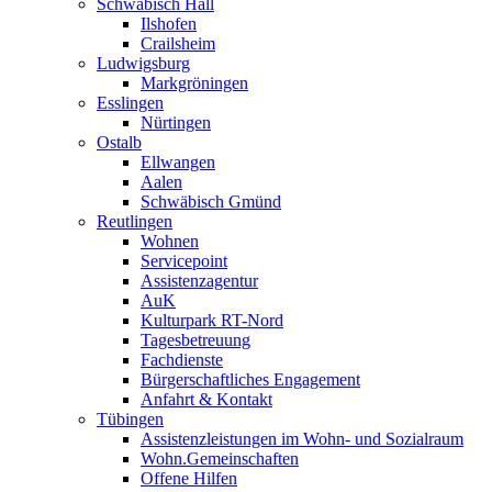
Schwäbisch Hall
Ilshofen
Crailsheim
Ludwigsburg
Markgröningen
Esslingen
Nürtingen
Ostalb
Ellwangen
Aalen
Schwäbisch Gmünd
Reutlingen
Wohnen
Servicepoint
Assistenzagentur
AuK
Kulturpark RT-Nord
Tagesbetreuung
Fachdienste
Bürgerschaftliches Engagement
Anfahrt & Kontakt
Tübingen
Assistenzleistungen im Wohn- und Sozialraum
Wohn.Gemeinschaften
Offene Hilfen