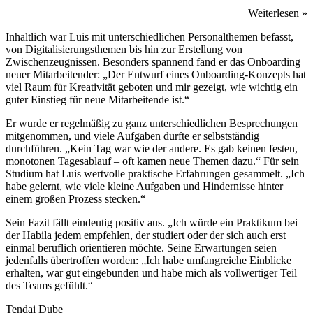
Weiterlesen »
Inhaltlich war Luis mit unterschiedlichen Personalthemen befasst,
von Digitalisierungsthemen bis hin zur Erstellung von
Zwischenzeugnissen. Besonders spannend fand er das Onboarding
neuer Mitarbeitender: „Der Entwurf eines Onboarding-Konzepts hat
viel Raum für Kreativität geboten und mir gezeigt, wie wichtig ein
guter Einstieg für neue Mitarbeitende ist.“
Er wurde er regelmäßig zu ganz unterschiedlichen Besprechungen
mitgenommen, und viele Aufgaben durfte er selbstständig
durchführen. „Kein Tag war wie der andere. Es gab keinen festen,
monotonen Tagesablauf – oft kamen neue Themen dazu.“ Für sein
Studium hat Luis wertvolle praktische Erfahrungen gesammelt. „Ich
habe gelernt, wie viele kleine Aufgaben und Hindernisse hinter
einem großen Prozess stecken.“
Sein Fazit fällt eindeutig positiv aus. „Ich würde ein Praktikum bei
der Habila jedem empfehlen, der studiert oder der sich auch erst
einmal beruflich orientieren möchte. Seine Erwartungen seien
jedenfalls übertroffen worden: „Ich habe umfangreiche Einblicke
erhalten, war gut eingebunden und habe mich als vollwertiger Teil
des Teams gefühlt.“
Tendai Dube