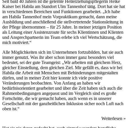
Seit bald 40 Jahren ist die gelernte Heilerziehungspflegerin Heike
Kaiser bei Habila am Standort Ulm Tannenhof tätig. Dort hat sie hat
in verschiedenen Bereichen und Funktionen gearbeitet. „Ich habe
am Habila Tannenhof mein Vorpraktikum gemacht, dann meine
Ausbildung und anschließend die stellvertretende Stationsleitung in
der Pflege übernommen – für 25 Jahre. In meiner jetzigen Position
als Leitung einer Assistenzroute für sechs Klientinnen und Klienten
und Ansprechpartnerin im Team erlebe ich viel Wertschätzung, die
mich motiviert.“
Alle Möglichkeiten sich im Unternehmen fortzubilden, hat sie auch
immer genutzt. Was ihr aber schon immer ganz besonders viel
bedeutet, sei der gute Teamgeist: „Wir arbeiten mit gleichem Herz,
gleicher Einstellung, dem gleichen Ziel. Mir gefällt es, dass wir bei
Habila die Arbeit mit Menschen mit Behinderungen mitgestalten
dürfen, und in meiner Zeit hier konnte ich viele positive
Veränderungen beobachten. Von Anfang an haben wir
bedürfnisorientiert gearbeitet und über die Zeit haben sich auch die
Rahmenbedingungen angepasst und im Vergleich sind es große
Fortschritte, die wir gemacht haben, auch wenn es in unserer
Gesellschaft mit der ganzheitlichen Inklusion sicher noch Luft nach
oben ist.“
Weiterlesen »