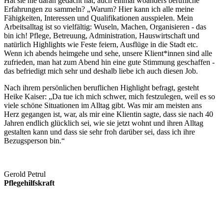
Hat sie nie daran gedacht hat, auch einmal woanders berufliche
Erfahrungen zu sammeln? „Warum? Hier kann ich alle meine
Fähigkeiten, Interessen und Qualifikationen ausspielen. Mein
Arbeitsalltag ist so vielfältig: Wuseln, Machen, Organisieren - das
bin ich! Pflege, Betreuung, Administration, Hauswirtschaft und
natürlich Highlights wie Feste feiern, Ausflüge in die Stadt etc.
Wenn ich abends heimgehe und sehe, unsere Klient*innen sind alle
zufrieden, man hat zum Abend hin eine gute Stimmung geschaffen -
das befriedigt mich sehr und deshalb liebe ich auch diesen Job.
Nach ihrem persönlichen beruflichen Highlight befragt, gesteht
Heike Kaiser: „Da tue ich mich schwer, mich festzulegen, weil es so
viele schöne Situationen im Alltag gibt. Was mir am meisten ans
Herz gegangen ist, war, als mir eine Klientin sagte, dass sie nach 40
Jahren endlich glücklich sei, wie sie jetzt wohnt und ihren Alltag
gestalten kann und dass sie sehr froh darüber sei, dass ich ihre
Bezugsperson bin.“
Gerold Petrul
Pflegehilfskraft