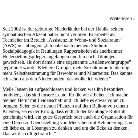
Weiterlesen »
Seit 2002 ist der gebürtige Niederländer bei der Habila, seinen
sympathischen Akzent hat er nicht verloren. Er arbeitet als
Teamleiter im Bereich „Assistenz im Wohn- und Sozialraum“
(AWS) in Tübingen. „Ich habe nach meinem Studium
Sozialpädagogik in Reutlingen Rappertshofen als anerkannter
Heilerziehungspfleger angefangen und bin nach Tübingen
gewechselt, als dort damals eine sogenannte „Außenwohngruppe"
gegründet wurde: Kleinere Gruppe, mehr Sozialraumorientierung,
mehr Selbstbestimmung für Bewohner und Mitarbeiter. Das kannte
ich schon aus den Niederlanden, das wollte ich wieder.“
Melle Jansen ist aufgeschlossen und locker, was ihn besonders
motiviert, „das sind unsere Leute, für die wir arbeiten. Ich mache
meinen Beruf mit Leidenschaft und ich liebe es etwas voran zu
bringen. Seien es die neuen Pflanzen auf dem Balkon von einem
Klienten, sei es der Erfolg, dass endlich der beantragte Rollstuhl
genehmigt wird, ein gutes Gespräch oder auch die Organisation für
eine Demo zu Gleichstellung von Menschen mit Behinderung. Und
ich liebe es, in Lösungen zu denken und um die Ecke zu denken.
Das wird so oft gebraucht.“