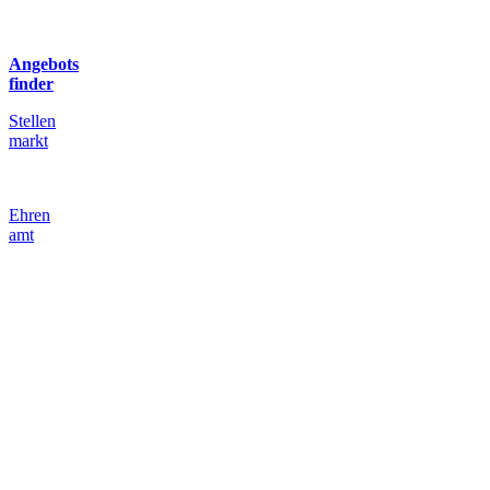
Angebots
finder
Stellen
markt
Ehren
amt