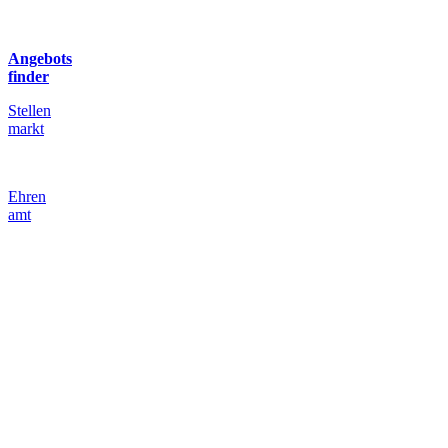
Angebots
finder
Stellen
markt
Ehren
amt