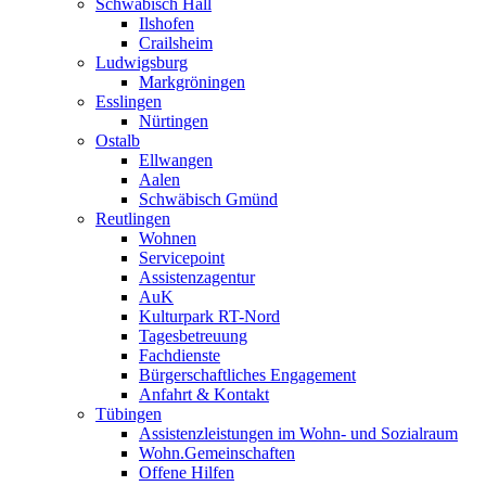
Schwäbisch Hall
Ilshofen
Crailsheim
Ludwigsburg
Markgröningen
Esslingen
Nürtingen
Ostalb
Ellwangen
Aalen
Schwäbisch Gmünd
Reutlingen
Wohnen
Servicepoint
Assistenzagentur
AuK
Kulturpark RT-Nord
Tagesbetreuung
Fachdienste
Bürgerschaftliches Engagement
Anfahrt & Kontakt
Tübingen
Assistenzleistungen im Wohn- und Sozialraum
Wohn.Gemeinschaften
Offene Hilfen