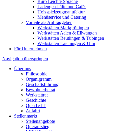
Büro Leichte Sprache
Ladengeschäfte und Cafés
Holzspielzeugmanufaktur
Menüservice und Catering
Vorteile als Auftraggeber
Werkstätten Markgröningen
Werkstätten Aalen & Ellwangen
Werkstätten Reutlingen & Tübingen
Werkstätten Laichingen & Ulm
Für Unternehmen
Navigation überspringen
Über uns
Philosophie
Organigramm
Geschäftsführung
Bewohnerbeirat
Werkstattrat
Geschichte
QuarTeTT
Anfahrt
Stellenmarkt
Stellenangebote
Queraufstieg