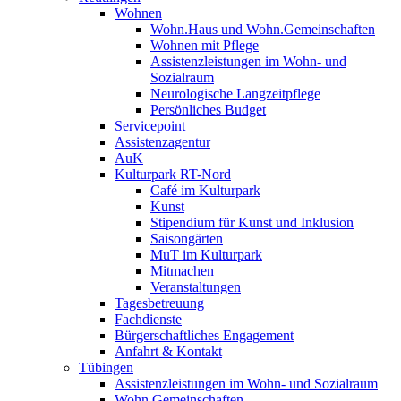
Wohnen
Wohn.Haus und Wohn.Gemeinschaften
Wohnen mit Pflege
Assistenzleistungen im Wohn- und
Sozialraum
Neurologische Langzeitpflege
Persönliches Budget
Servicepoint
Assistenzagentur
AuK
Kulturpark RT-Nord
Café im Kulturpark
Kunst
Stipendium für Kunst und Inklusion
Saisongärten
MuT im Kulturpark
Mitmachen
Veranstaltungen
Tagesbetreuung
Fachdienste
Bürgerschaftliches Engagement
Anfahrt & Kontakt
Tübingen
Assistenzleistungen im Wohn- und Sozialraum
Wohn.Gemeinschaften