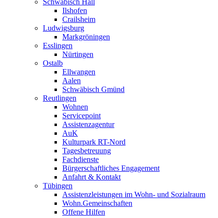
Schwäbisch Hall
Ilshofen
Crailsheim
Ludwigsburg
Markgröningen
Esslingen
Nürtingen
Ostalb
Ellwangen
Aalen
Schwäbisch Gmünd
Reutlingen
Wohnen
Servicepoint
Assistenzagentur
AuK
Kulturpark RT-Nord
Tagesbetreuung
Fachdienste
Bürgerschaftliches Engagement
Anfahrt & Kontakt
Tübingen
Assistenzleistungen im Wohn- und Sozialraum
Wohn.Gemeinschaften
Offene Hilfen