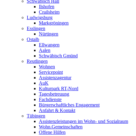
Schwäbisch Hall
Ilshofen
Crailsheim
Ludwigsburg
Markgröningen
Esslingen
Nürtingen
Ostalb
Ellwangen
Aalen
Schwäbisch Gmünd
Reutlingen
Wohnen
Servicepoint
Assistenzagentur
AuK
Kulturpark RT-Nord
Tagesbetreuung
Fachdienste
Bürgerschaftliches Engagement
Anfahrt & Kontakt
Tübingen
Assistenzleistungen im Wohn- und Sozialraum
Wohn.Gemeinschaften
Offene Hilfen